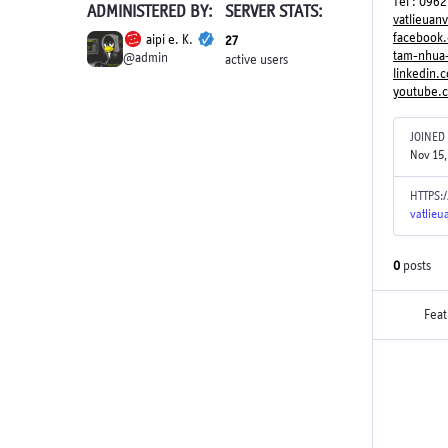
Tel : 096
ADMINISTERED BY:
SERVER STATS:
vatlieuan
facebook
aipi e. K.
27
tam-nhua
@admin
active users
linkedin.
youtube.
JOINED
Nov 15,
HTTPS:
vatlie
0
posts
Feat