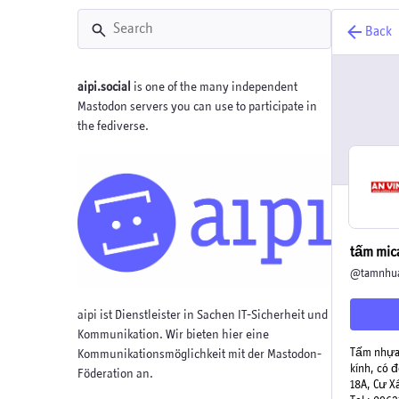
Back
aipi.social
is one of the many independent
Mastodon servers you can use to participate in
the fediverse.
tấm mic
@
tamnhu
aipi ist Dienstleister in Sachen IT-Sicherheit und
Kommunikation. Wir bieten hier eine
Tấm nhựa 
Kommunikationsmöglichkeit mit der Mastodon-
kính, có 
Föderation an.
18A, Cư X