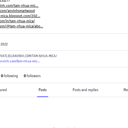
2133277
vinh.com/tam-nhua-mic
.com/anvinhsmartwood
-mica.blogspot.com/202
com/in/tam-nhua-mica/
com/@tam-nhua-mica/abo
 2022
//VATLIEUANVINH.COM/TAM-NHUA-MICA/
uanvinh.com/tam-nhua-mic
0
following
0
followers
ured
Posts
Posts and replies
Me