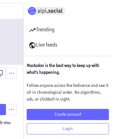
Trending
Live feeds
Mastodon is the best way to keep up with
what's happening.
Follow anyone across the fediverse and see it
all in chronological order. No algorithms,
ads, or clickbait in sight.
Create account
ốt như
Login