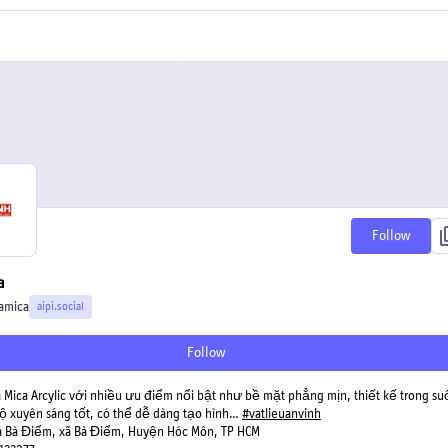
Follow
a
amica
aipi.social
Follow
Mica Arcylic với nhiều ưu điểm nổi bật như bề mặt phẳng mịn, thiết kế trong su
độ xuyên sáng tốt, có thể dễ dàng tạo hình…
#
vatlieuanvinh
á Bà Điểm, xã Bà Điểm, Huyện Hóc Môn, TP HCM