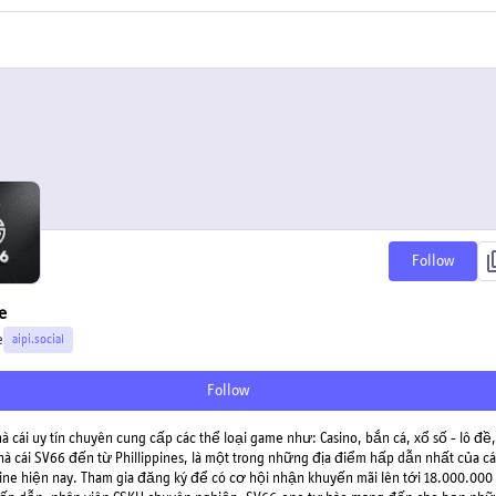
Follow
e
e
aipi.social
Follow
à cái uy tín chuyên cung cấp các thể loại game như: Casino, bắn cá, xổ số - lô đề,
à cái SV66 đến từ Phillippines, là một trong những địa điểm hấp dẫn nhất của cá
line hiện nay. Tham gia đăng ký để có cơ hội nhận khuyến mãi lên tới 18.000.000