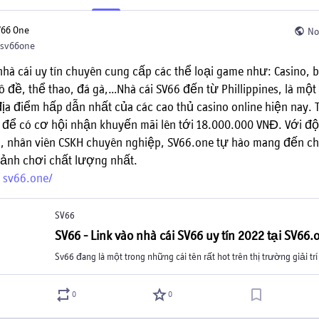
V66 One
No
sv66one
nhà cái uy tín chuyên cung cấp các thể loại game như: Casino, b
lô đề, thể thao, đá gà,…Nhà cái SV66 đến từ Phillippines, là một 
a điểm hấp dẫn nhất của các cao thủ casino online hiện nay. T
 để có cơ hội nhận khuyến mãi lên tới 18.000.000 VNĐ. Với đội
, nhân viên CSKH chuyên nghiệp, SV66.one tự hào mang đến ch
ảnh chơi chất lượng nhất.
 
sv66.one/
SV66
SV66 - Link vào nhà cái SV66 uy tín 2022 tại SV66.
0
0