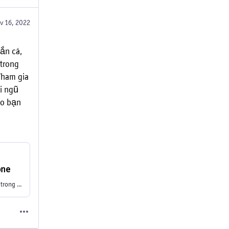
v 16, 2022
ắn cá, 
trong 
ham gia 
 ngũ 
o bạn 
one
Sv66 đang là một trong những cái tên rất hot trên thị trường giải trí trong thời gian qua. Nhà cái này đến từ Philippines, cỏ trụ sở tại Manila.