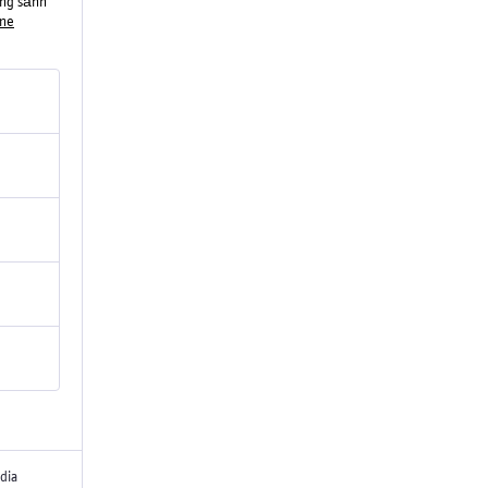
ững sảnh
ne
dia