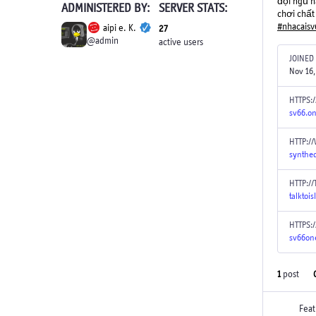
đội ngũ h
ADMINISTERED BY:
SERVER STATS:
chơi chất
#
nhacaisv
aipi e. K.
27
@admin
active users
JOINED
Nov 16,
HTTPS:
sv66.o
HTTP:/
synthe
HTTP:/
talktoi
HTTPS:
sv66on
1
post
Feat