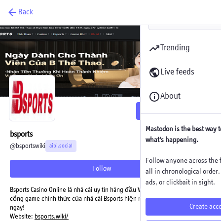
Back
Trending
Live feeds
About
Follow
Mastodon is the best way t
bsports
what's happening.
@
bsportswiki
aipi.social
Follow anyone across the f
Follow
all in chronological order
ads, or clickbait in sight.
Bsports Casino Online là nhà cái uy tín hàng đầu Việt Nam. Đây chính là
cổng game chính thức của nhà cái Bsports hiện nay. Click để trải nghiệm
Create acc
ngay!
Website:
bsports.wiki/